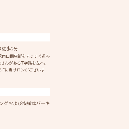
F
り徒歩2分
沢南口商店街をまっすぐ進み
屋さんがあるT字路を左へ。
３Fに当サロンがございま
キングおよび機械式パーキ